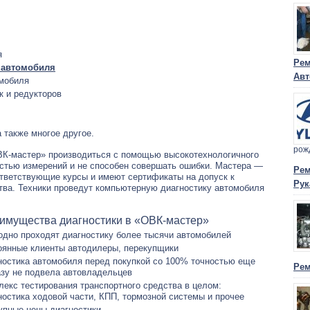
я
Рем
 автомобиля
Авт
омобиля
к и редукторов
 также многое другое.
рож
ВК-мастер» производиться с помощью высокотехнологичного
остью измерений и не способен совершать ошибки. Мастера —
Рем
тветствующие курсы и имеют сертификаты на допуск к
Рук
тва. Техники проведут компьютерную диагностику автомобиля
имущества диагностики в «ОВК-мастер»
одно проходят диагностику более тысячи автомобилей
оянные клиенты автодилеры, перекупщики
ностика автомобиля перед покупкой со 100% точностью еще
Рем
азу не подвела автовладельцев
лекс тестирования транспортного средства в целом:
ностика ходовой части, КПП, тормозной системы и прочее
упные цены диагностики