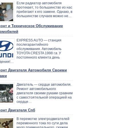
Если радиатор автомобиля
протекает, то большинство из нас
прибегают к его замене. Однако, в
большинстве случаев можно не…
онт и Техническое Обслуживание
омобилей
EXPRESS AUTO — станция
послегарантийного
обслуживания. Автомобиль
TOYOTA CRESTA 1998 г.в. У
постоянного клиента день
дения!…
онт Двигателя Автомобиля Своими
ами
Двигатель — сердце автомобиля.
Ремонт автомобильного
двигателя своими руками сравним
с самостоятельной операцией на
сердце…
онт Двигателя Спб
В перемотке электродвигателей
переменного тока по сути дела
мало примечательного, скажем