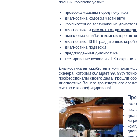
полный комплекс услуг:
проверка машины перед покупкой
диагностика ходовой части авто
компьютерное тестирование двигател
диагностика и
ремонт кондиционера
выявление ошибок в компьютере авт
диагностика КПП, раздаточных коробо
диагностика подвески
предпродажная диагностика
тестирование кузова и ЛПК-покрытия а
Диагностика автомобилей в компании «О
сканера, который обладает 99, 99% точн
профессионалы своего дела, прошли соо
диагностике Вашего транспортного средс
быстро и квалифицировано!
Пре
ежег
пост
диаг
ни р
комп
диаг
дост