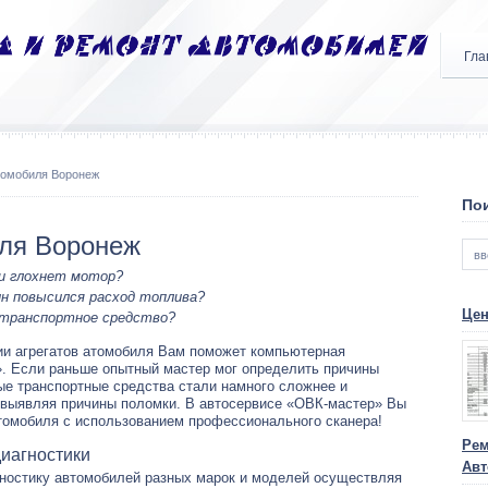
Гла
томобиля Воронеж
Пои
иля Воронеж
и глохнет мотор?
ин повысился расход топлива?
Цен
 транспортное средство?
и агрегатов атомобиля Вам поможет компьютерная
». Если раньше опытный мастер мог определить причины
ые транспортные средства стали намного сложнее и
в выявляя причины поломки. В автосервисе «ОВК-мастер» Вы
томобиля с использованием профессионального сканера!
Рем
диагностики
Авт
ностику автомобилей разных марок и моделей осуществляя