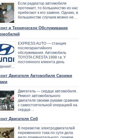
Если радиатор автомобиля
протекает, то большинство из нас
прибегают к его замене. Однако, в
большинстве случаев можно не…
онт и Техническое Обслуживание
омобилей
EXPRESS AUTO — станция
послегарантийного
обслуживания. Автомобиль
TOYOTA CRESTA 1998 г.в. У
постоянного клиента день
дения!…
онт Двигателя Автомобиля Своими
ами
Двигатель — сердце автомобиля.
Ремонт автомобильного
двигателя своими руками сравним
с самостоятельной операцией на
сердце…
онт Двигателя Спб
В перемотке электродвигателей
переменного тока по сути дела
мало примечательного, скажем