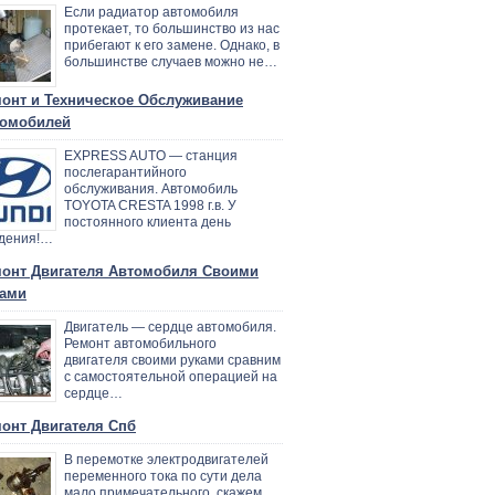
Если радиатор автомобиля
протекает, то большинство из нас
прибегают к его замене. Однако, в
большинстве случаев можно не…
онт и Техническое Обслуживание
омобилей
EXPRESS AUTO — станция
послегарантийного
обслуживания. Автомобиль
TOYOTA CRESTA 1998 г.в. У
постоянного клиента день
дения!…
онт Двигателя Автомобиля Своими
ами
Двигатель — сердце автомобиля.
Ремонт автомобильного
двигателя своими руками сравним
с самостоятельной операцией на
сердце…
онт Двигателя Спб
В перемотке электродвигателей
переменного тока по сути дела
мало примечательного, скажем