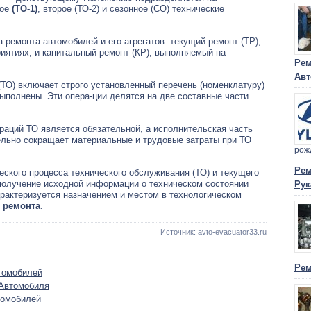
вое
(ТО-1)
, второе (ТО-2) и сезонное (СО) технические
ремонта автомобилей и его агрегатов: текущий ремонт (ТР),
иятиях, и капитальный ремонт (КР), выполняемый на
Рем
Авт
ТО) включает строго установленный перечень (номенклатуру)
выполнены. Эти опера-ции делятся на две составные части
ераций ТО является обязательной, а исполнительская часть
ельно сокращает материальные и трудовые затраты при ТО
рож
Рем
еского процесса технического обслуживания (ТО) и текущего
 получение исходной информации о техническом состоянии
Рук
рактеризуется назначением и местом в технологическом
 ремонта
.
Источник: avto-evacuator33.ru
Рем
томобилей
 Автомобиля
томобилей