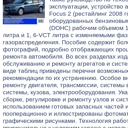
эксплуатации, устройство 
Focus 2 (рестайлинг 2008 г
оборудованных бензиновы
(DOHC) рабочим объемом 1, 4
литра и 1, 6-VCT литра с изменяемыми фа
газораспределения. Пособие содержит бол
фотографий, подробно отображающих проц
ремонта автомобиля. Во всех разделах из
обслуживанию и ремонту агрегатов и систе
виде таблиц приведены перечни возможных
рекомендации по их устранению. Особое в
ремонту двигателя, трансмиссии, системы 
системы, кузова, электрооборудования. Ука
сборке, регулировке и ремонту узлов и сис
использованием готовых запасных частей и
пооперационно и иллюстрированы фотома
графическими рисунками. Технология рабо
применительно к условиям гаража с испол