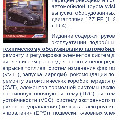
автомобилей Toyota Wish
выпуска, оборудованны
двигателями 1ZZ-FE (1, 8
л D-4).
Издание содержит руков
эксплуатации, подробны
техническому обслуживанию автомобил
ремонту и регулировке элементов систем д
числе систем распределенного и непосредс
впрыска топлива, систем изменения фаз г
(VVT-i), запуска, зарядки), рекомендации п
ремонту автоматических коробок передач (
(CVT), элементов тормозной системы (вкл
противобуксовочную систему (TRC), систем
устойчивости (VSC), систему экстренного т
рулевого управления (включая электроусил
управления (EPS)), подвески, кузовных эле