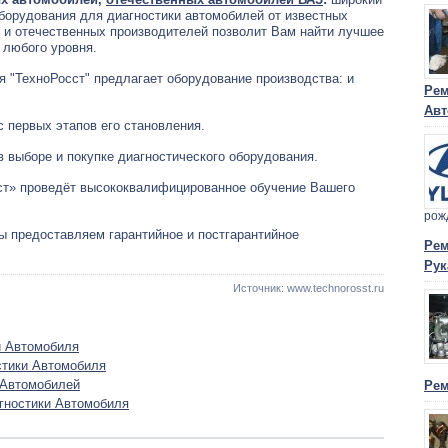
оборудования для диагностики автомобилей от известных
 и отечественных производителей позволит Вам найти лучшее
 любого уровня.
я "ТехноРосст" предлагает оборудование производства: и
Рем
Авт
 первых этапов его становления.
 выборе и покупке диагностического оборудования.
т» проведёт высококвалифицированное обучение Вашего
рож
мы предоставляем гарантийное и постгарантийное
Рем
Рук
Источник: www.technorosst.ru
и Автомобиля
стики Автомобиля
 Автомобилей
Рем
гностики Автомобиля