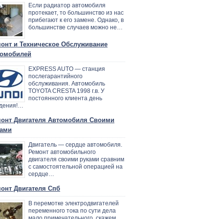
Если радиатор автомобиля
протекает, то большинство из нас
прибегают к его замене. Однако, в
большинстве случаев можно не…
онт и Техническое Обслуживание
омобилей
EXPRESS AUTO — станция
послегарантийного
обслуживания. Автомобиль
TOYOTA CRESTA 1998 г.в. У
постоянного клиента день
дения!…
онт Двигателя Автомобиля Своими
ами
Двигатель — сердце автомобиля.
Ремонт автомобильного
двигателя своими руками сравним
с самостоятельной операцией на
сердце…
онт Двигателя Спб
В перемотке электродвигателей
переменного тока по сути дела
мало примечательного, скажем