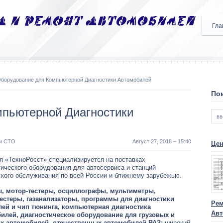
Гла
Оборудование для Компьютерной Диагностики Автомобилей
Пои
пьютерной Диагностики
 и СТО
Август 27, 2018 – 15:40
Цен
я «ТехноРосст» специализируется на поставках
тического оборудования для автосервиса и станций
ского обслуживания по всей России и ближнему зарубежью.
, мотор-тестеры, осциллографы, мультиметры,
естеры, газанализаторы, программы для диагностики
Рем
лей и чип тюнинга, компьютерная диагностика
Авт
илей, диагностическое оборудование для грузовых и
х автомобилей,
отечественных автомобилей ВАЗ
:
широкий