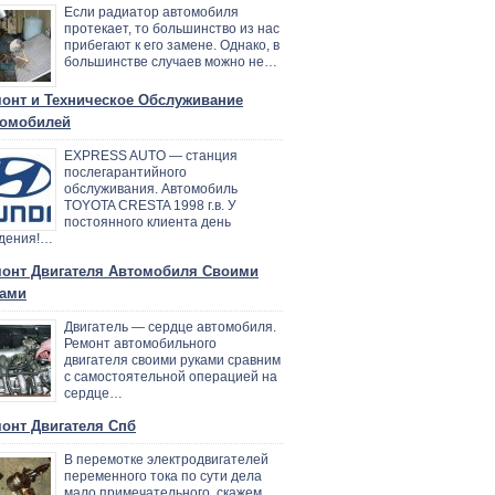
Если радиатор автомобиля
протекает, то большинство из нас
прибегают к его замене. Однако, в
большинстве случаев можно не…
онт и Техническое Обслуживание
омобилей
EXPRESS AUTO — станция
послегарантийного
обслуживания. Автомобиль
TOYOTA CRESTA 1998 г.в. У
постоянного клиента день
дения!…
онт Двигателя Автомобиля Своими
ами
Двигатель — сердце автомобиля.
Ремонт автомобильного
двигателя своими руками сравним
с самостоятельной операцией на
сердце…
онт Двигателя Спб
В перемотке электродвигателей
переменного тока по сути дела
мало примечательного, скажем