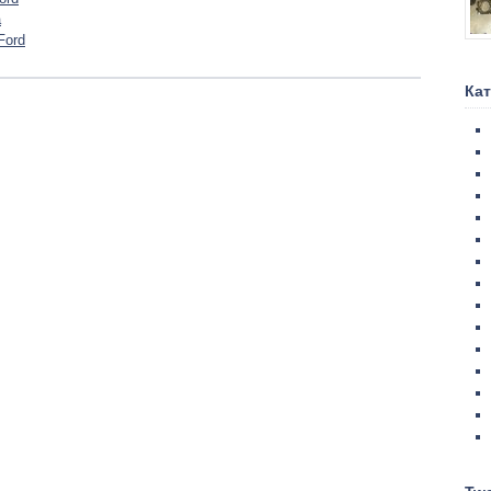
а
Ford
Ка