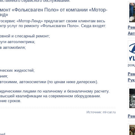
чественного сервисного обслуживания.
монт «Фольксваген Поло» от компании «Мотор-
нд»
тосервис «Мотор-Ленд» предлагает своим клиентам весь
ктр услуг по ремонту «Фольксваген Поло». Сюда входят:
Рем
Авт
овной и слесарный ремонт;
уги автоэлектрика;
ов автомобиля;
рож
ических жидкостей;
Рем
ания;
Рук
втохимии, автокосметики (по ценам ниже дилерских).
идическими лицами по наличному и безналичному расчету.
 высшей квалификации на современном оборудовании.
ние сроков.
Источник: ml-car.ru
Рем
ord