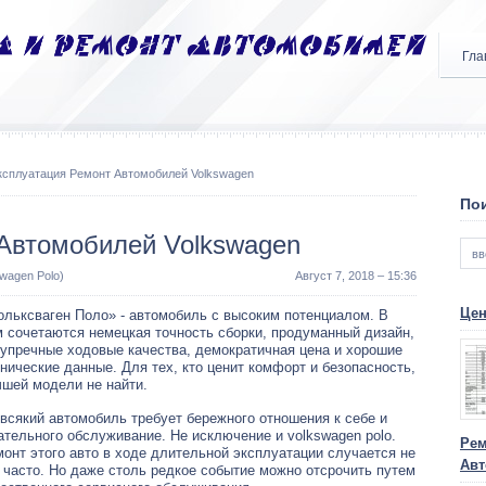
Гла
ксплуатация Ремонт Автомобилей Volkswagen
Пои
Автомобилей Volkswagen
wagen Polo)
Август 7, 2018 – 15:36
Цен
ольксваген Поло» - автомобиль с высоким потенциалом. В
м сочетаются немецкая точность сборки, продуманный дизайн,
зупречные ходовые качества, демократичная цена и хорошие
нические данные. Для тех, кто ценит комфорт и безопасность,
чшей модели не найти.
всякий автомобиль требует бережного отношения к себе и
тельного обслуживание. Не исключение и volkswagen polo.
Рем
онт этого авто в ходе длительной эксплуатации случается не
Авт
 часто. Но даже столь редкое событие можно отсрочить путем