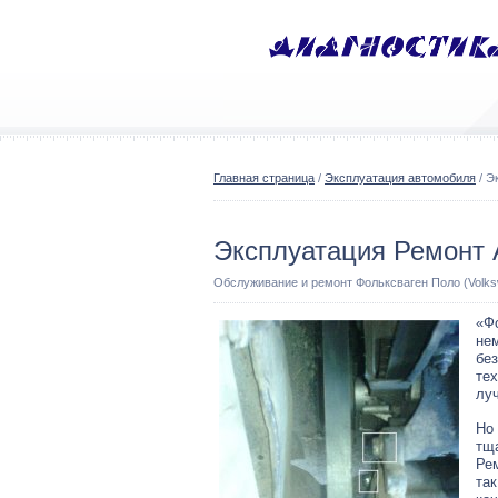
Главная страница
/
Эксплуатация автомобиля
/ Э
Эксплуатация Ремонт 
Обслуживание и ремонт Фольксваген Поло (Volks
«Ф
не
бе
тех
лу
Но 
тща
Рем
так