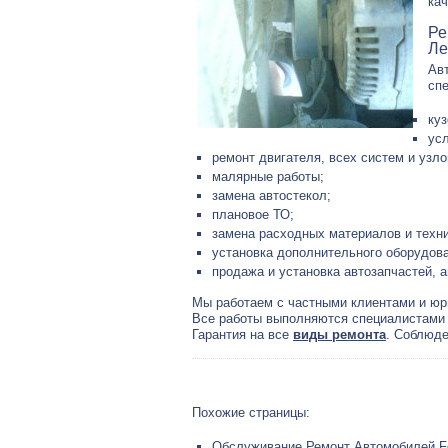
ка
Ре
Ле
Ав
спе
куз
усл
ремонт двигателя, всех систем и узл
малярные работы;
замена автостекол;
плановое ТО;
замена расходных материалов и техн
установка дополнительного оборудов
продажа и установка автозапчастей, а
Мы работаем с частными клиентами и юр
Все работы выполняются специалистами
Гарантия на все
виды ремонта
. Соблюде
Похожие страницы:
Обслуживание Ремонт Автомобилей F